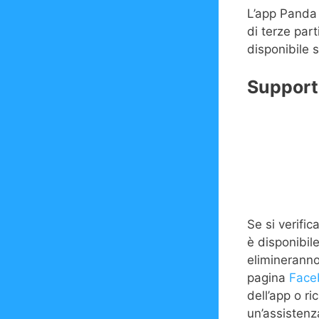
L’app Panda 
di terze par
disponibile s
Support
Se si verifi
è disponibil
elimineranno
pagina
Face
dell’app o r
un’assistenza