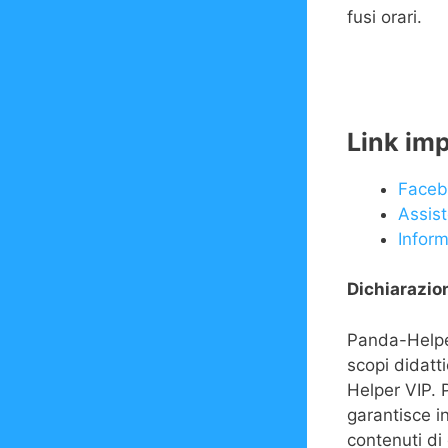
fusi orari.
Link imp
Faceb
Assis
Inform
Dichiarazion
Panda-Helper
scopi didatt
Helper VIP. 
garantisce in
contenuti di