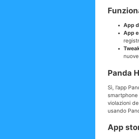
Funziona
App d
App e
regist
Tweak
nuove 
Panda H
Sì, l’app Pan
smartphone s
violazioni d
usando Panda
App stor