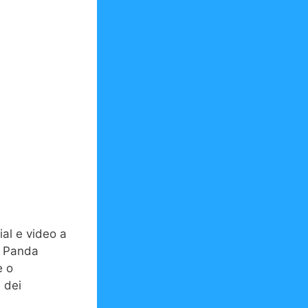
ial e video a
pp Panda
e o
e dei