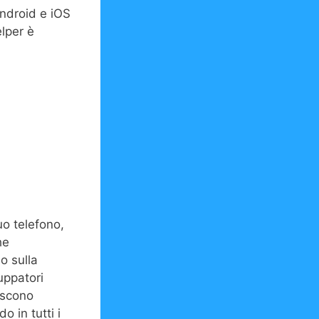
Android e iOS
lper è
uo telefono,
he
o sulla
uppatori
iscono
o in tutti i