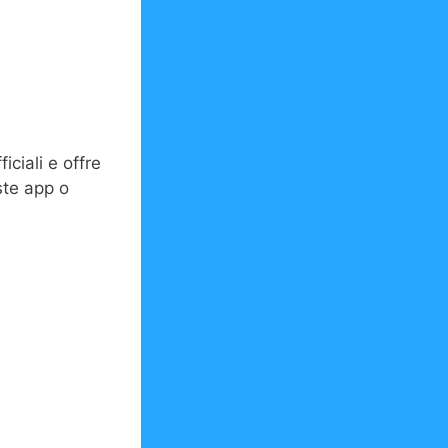
iciali e offre
ste app o