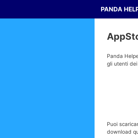
Vai
PANDA HEL
al
contenuto
AppSto
Panda Helper
gli utenti de
Puoi scaricar
download qu