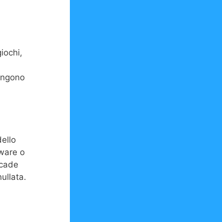
iochi,
iungono
dello
lware o
ccade
ullata.